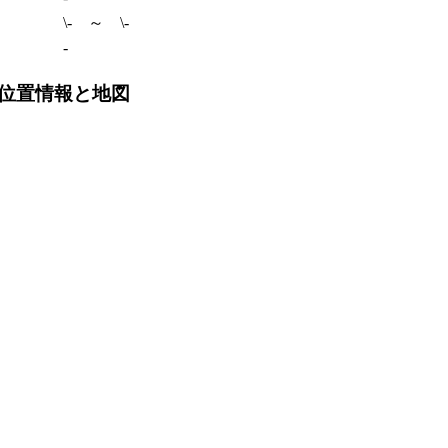
\- ～ \-
-
位置情報と地図