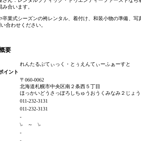
屋さん：レンタルブティック・トゥエンティーファーストなら
混み合います。
や卒業式シーズンの袴レンタル、着付け、和装小物の準備、写
お問い合わせください。
概要
れんたるぶてぃっく・とぅえんてぃーふぁーすと
ポイント
〒060-0062
北海道札幌市中央区南２条西５丁目
ほっかいどうさっぽろしちゅうおうくみなみ２じょう
011-232-3131
011-232-3131
-
\- ～ \-
-
-