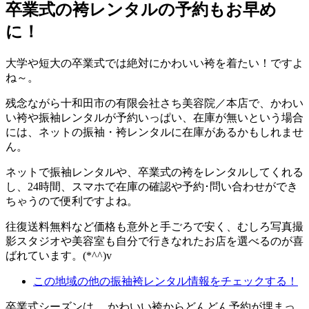
卒業式の袴レンタルの予約もお早め
に！
大学や短大の卒業式では絶対にかわいい袴を着たい！
ですよ
ね～。
残念ながら十和田市の有限会社さち美容院／本店で、かわい
い袴や振袖レンタルが予約いっぱい、在庫が無いという場合
には、
ネットの振袖・袴レンタルに在庫があるかもしれませ
ん。
ネットで振袖レンタルや、卒業式の袴をレンタルしてくれる
し、
24時間、スマホで在庫の確認や予約･問い合わせができ
ちゃう
ので便利ですよね。
往復送料無料など価格も意外と手ごろで安く、むしろ
写真撮
影スタジオや美容室も自分で行きなれたお店を選べる
のが喜
ばれています。(*^^)v
この地域の他の振袖袴レンタル情報をチェックする！
卒業式シーズンは 、かわいい袴からどんどん予約が埋まっ