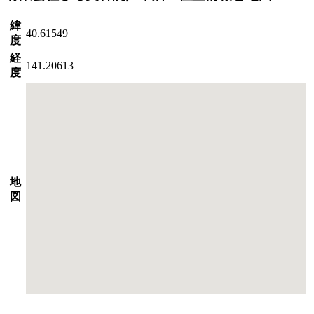
緯
40.61549
度
経
141.20613
度
地
図