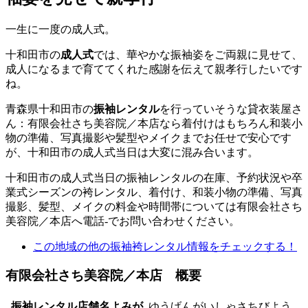
一生に一度の成人式。
十和田市の
成人式
では、華やかな振袖姿をご両親に見せて、
成人になるまで育ててくれた感謝を伝えて親孝行したいです
ね。
青森県十和田市の
振袖レンタル
を行っていそうな貸衣装屋さ
ん：有限会社さち美容院／本店なら着付けはもちろん和装小
物の準備、写真撮影や髪型やメイクまでお任せで安心です
が、十和田市の成人式当日は大変に混み合います。
十和田市の成人式当日の振袖レンタルの在庫、予約状況や卒
業式シーズンの袴レンタル、着付け、和装小物の準備、写真
撮影、髪型、メイクの料金や時間帯については有限会社さち
美容院／本店へ電話-でお問い合わせください。
この地域の他の振袖袴レンタル情報をチェックする！
有限会社さち美容院／本店 概要
振袖レンタル店舗名よみが
ゆうげんがいしゃさちびよう