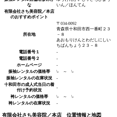
な
いん／ほんてん
有限会社さち美容院／本店
のおすすめポイント
〒034-0092
青森県十和田市西一番町２３
所在地
－８
あおもりけんとわだしにしい
ちばんちょう２３－８
電話番号１
-
電話番号２
-
ホームページ
-
振袖レンタルの価格帯
\- ～ \-
振袖レンタルの在庫状況
-
十和田市の成人式当日の着
-
付け予約状況
袴レンタルの価格帯
\- ～ \-
袴レンタルの在庫状況
-
有限会社さち美容院／本店 位置情報と地図