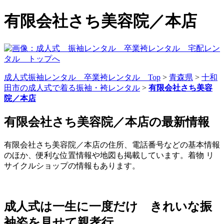
有限会社さち美容院／本店
成人式振袖レンタル 卒業袴レンタル Top
>
青森県
>
十和
田市の成人式で着る振袖・袴レンタル
>
有限会社さち美容
院／本店
有限会社さち美容院／本店の最新情報
有限会社さち美容院／本店の住所、電話番号などの基本情報
のほか、便利な位置情報や地図も掲載しています。着物 リ
サイクルショップの情報もあります。
成人式は一生に一度だけ きれいな振
袖姿を見せて親孝行